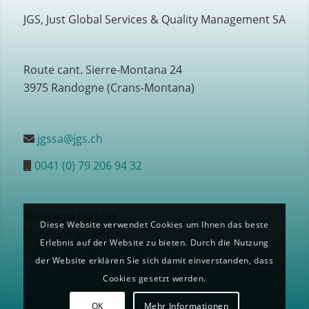
JGS, Just Global Services & Quality Management SA
Route cant. Sierre-Montana 24
3975 Randogne (Crans-Montana)
jgssa@jgs.ch
0041 (0) 79 206 94 32
Mentions légales
Diese Website verwendet Cookies um Ihnen das beste
Mentions légales
Erlebnis auf der Website zu bieten. Durch die Nutzung
Déclaration de confidentialité
der Website erklären Sie sich damit einverstanden, dass
Cookies gesetzt werden.
OK
Mehr Informationen