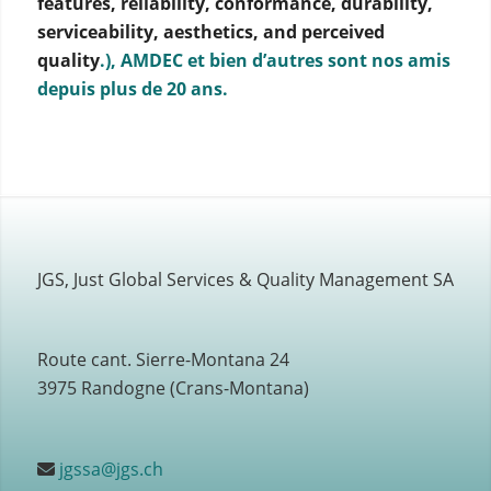
features, reliability, conformance, durability,
serviceability, aesthetics, and perceived
quality
.
), AMDEC et bien d’autres sont nos amis
depuis plus de 20 ans.
JGS, Just Global Services & Quality Management SA
Route cant. Sierre-Montana 24
3975 Randogne (Crans-Montana)
jgssa@jgs.ch