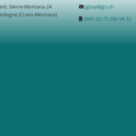
ant. Sierre-Montana 24
jgssa@jgs.ch
ndogne (Crans-Montana)
0041 (0) 79 206 94 32