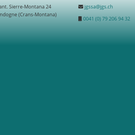
ant. Sierre-Montana 24
jgssa@jgs.ch
ndogne (Crans-Montana)
0041 (0) 79 206 94 32