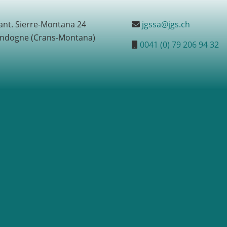
ant. Sierre-Montana 24
jgssa@jgs.ch
ndogne (Crans-Montana)
0041 (0) 79 206 94 32